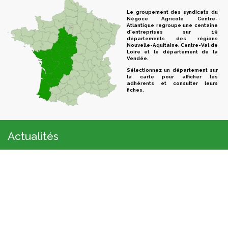
Le groupement des syndicats du
Négoce Agricole Centre-
Atlantique regroupe une centaine
d'entreprises sur 19
départements des régions
Nouvelle-Aquitaine, Centre-Val de
Loire et le département de la
Vendée.
Sélectionnez un département sur
la carte pour afficher les
adhérents et consulter leurs
fiches.
Actualités