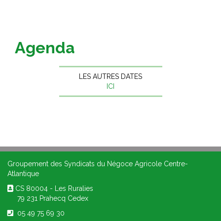
Agenda
LES AUTRES DATES
ICI
Groupement des Syndicats du Négoce Agricole Centre-
Atlantique
CS 80004 - Les Ruralies
79 231 Prahecq Cedex
05 49 75 69 30